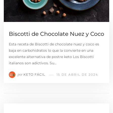
Biscotti de Chocolate Nuez y Coco
Esta receta de Biscotti de chocolate nuez y coco es
baja en carbohidratos lo que la convierte en una
excelente alternativa de postre keto Los Biscotti
italianos son adictivos. Su…
KETO FÁCIL
por
15 DE ABRIL DE 2024