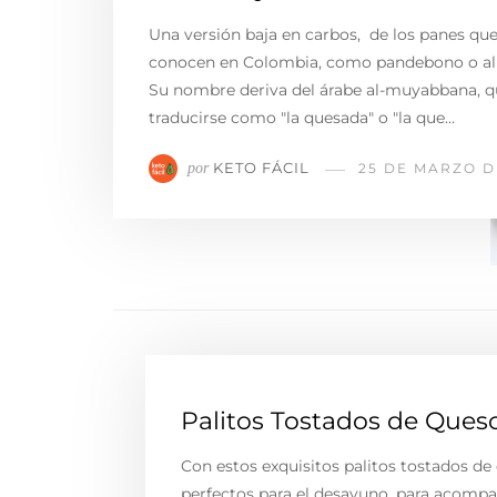
Una versión baja en carbos, de los panes que
conocen en Colombia, como pandebono o a
Su nombre deriva del árabe al-muyabbana, q
traducirse como "la quesada" o "la que…
KETO FÁCIL
por
25 DE MARZO D
Palitos Tostados de Ques
Con estos exquisitos palitos tostados de 
perfectos para el desayuno, para acomp