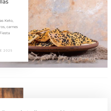
las
as Keto,
os, carnes
Fiesta
E 2025