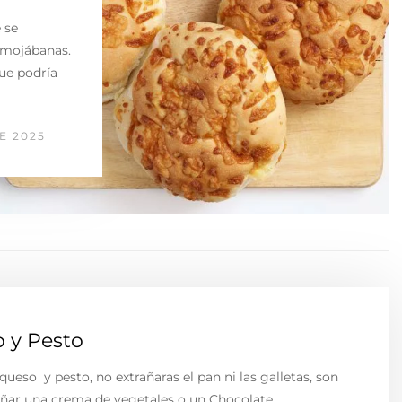
 se
lmojábanas.
ue podría
E 2025
o y Pesto
queso y pesto, no extrañaras el pan ni las galletas, son
añar una crema de vegetales o un Chocolate…