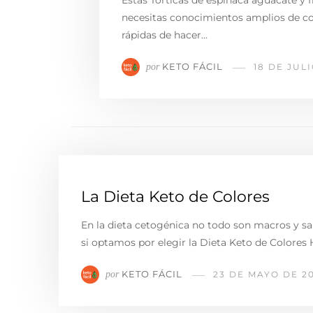
Estas Torticas de espinaca aguacate y f
necesitas conocimientos amplios de coc
rápidas de hacer…
KETO FÁCIL
por
18 DE JUL
La Dieta Keto de Colores
En la dieta cetogénica no todo son macros y s
si optamos por elegir la Dieta Keto de Colores
KETO FÁCIL
por
23 DE MAYO DE 2