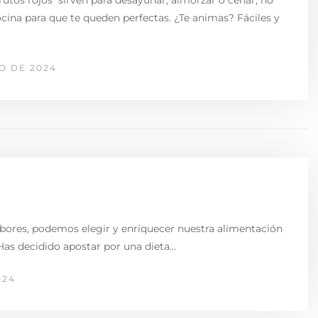
rutos rojos sirven para desayunar, almorzar o cenar, no
ina para que te queden perfectas. ¿Te animas? Fáciles y
IO DE 2024
abores, podemos elegir y enriquecer nuestra alimentación
 Has decidido apostar por una dieta…
024