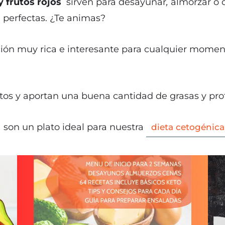
 frutos rojos
sirven para desayunar
,
almorzar o 
 perfectas. ¿Te animas?
ción muy rica e interesante para cualquier momen
os y aportan una buena cantidad de grasas y prot
 son un plato ideal para nuestra
dieta cetogénica