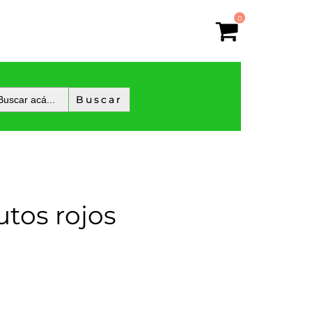
0
utos rojos