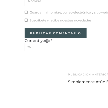
Guardar mi nombre, correo electrónico y sitio we
Suscríbete y recibe nuestras novedades
Current ye
@r
*
PUBLICACIÓN ANTERIO
Simplemente Atún E