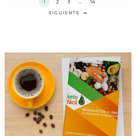
1
2
3
…
14
SIGUIENTE