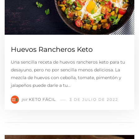
Huevos Rancheros Keto
Una sencilla receta de huevos rancheros keto para tu
desayuno, pero no por sencilla menos deliciosa. La
mezcla de huevos con cebolla, tomate, pimentón y
jalapeños puede darle a tu…
KETO FÁCIL
por
3 DE JULIO DE 2022