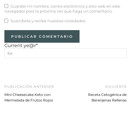
Guardar mi nombre, correo electrónico y sitio web en este
navegador para la próxima vez que haga un comentario.
Suscríbete y recibe nuestras novedades
Current ye
@r
*
PUBLICACIÓN ANTERIOR
SIGUIENTE
Mini Cheesecake Keto con
Receta Cetogénica de
Mermelada de Frutos Rojos
Berenjenas Rellenas