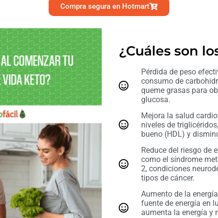
Compra segura en Hotmart
¿Cuáles son lo
Pérdida de peso efecti
consumo de carbohidr
queme grasas para obt
glucosa.
Mejora la salud cardiov
niveles de triglicérido
bueno (HDL) y disminui
Reduce del riesgo de 
como el síndrome meta
2, condiciones neurode
tipos de cáncer.
Aumento de la energía:
fuente de energía en l
aumenta la energía y 