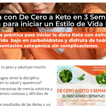
a con De Cero a Keto en 3 Sem
para iniciar un Estilo de Vida 
 práctica para iniciar la dieta Keto con éxito
vida bajo en carbohidratos y disfruta de tod
mentación cetogénica sin complicaciones.
n tu peso y salud por mucho
gras tener la disciplina
en tu salud y apariencia?
s necesitas de menús estrictos y
ntes costosos y dificilies de
 resultados de las dietas y ya