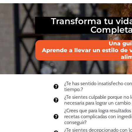
Transforma tu vid
Completa 
Una guía
Aprende a llevar un estilo de 
ali
¿Te has sentido insatisfecho co
tiempo.?
¿Te sientes culpable porque no lo
necesaria para lograr un cambio 
¿Crees que para logra resultado
recetas complicadas con ingredie
conseguir?
¿Te sientes decepcionado con los