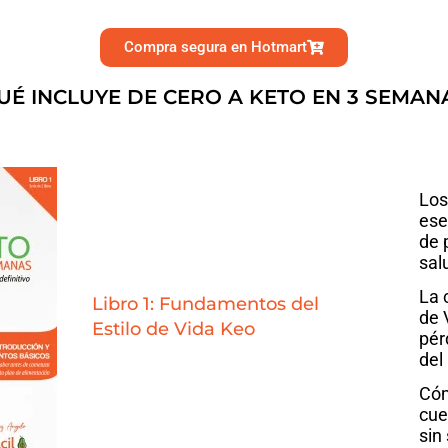
Compra segura en Hotmart
UÉ INCLUYE DE CERO A KETO EN 3 SEMAN
Los
ese
de 
sal
La 
Libro 1: Fundamentos del
de 
Estilo de Vida Keo
pér
del
Cóm
cue
sin 