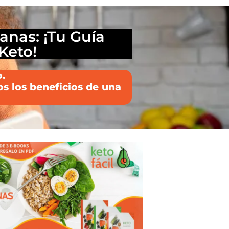
anas: ¡Tu Guía
Keto!
.
os los beneficios de una