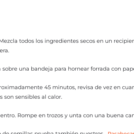
. Mezcla todos los ingredientes secos en un recipie
era.
na sobre una bandeja para hornear forrada con pa
 aproximadamente 45 minutos, revisa de vez en cu
 son sensibles al calor.
adentro. Rompe en trozos y unta con una buena ca
eto de semillas prueba también nuestros
Pasabocas