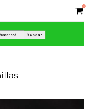
0
illas