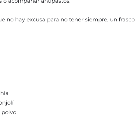
as o acompañar antipastos.
e no hay excusa para no tener siempre, un frasco l
chía
njolí
 polvo