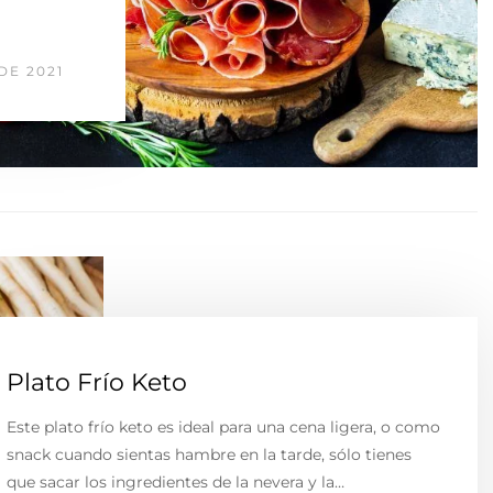
DE 2021
Plato Frío Keto
Este plato frío keto es ideal para una cena ligera, o como
snack cuando sientas hambre en la tarde, sólo tienes
que sacar los ingredientes de la nevera y la…