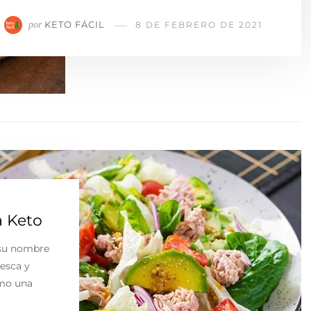
KETO FÁCIL
por
8 DE FEBRERO DE 2021
 Keto
 su nombre
resca y
omo una