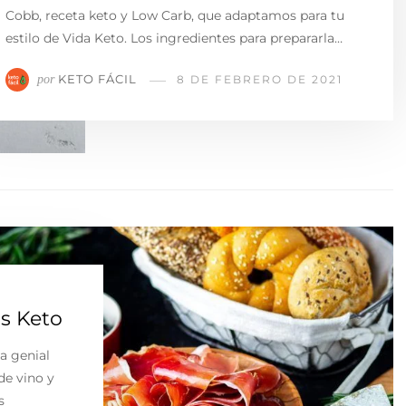
Cobb, receta keto y Low Carb, que adaptamos para tu
estilo de Vida Keto. Los ingredientes para prepararla…
KETO FÁCIL
por
8 DE FEBRERO DE 2021
as Keto
a genial
de vino y
s