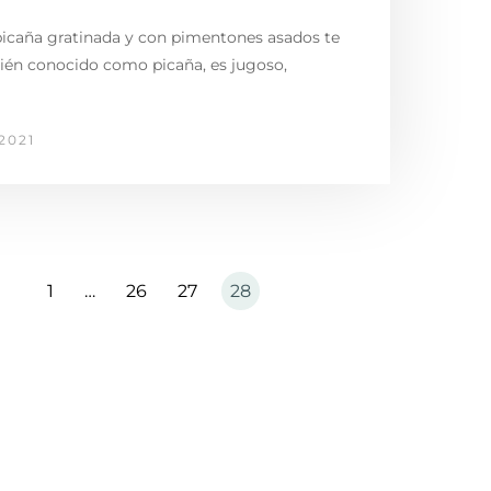
picaña gratinada y con pimentones asados te
bién conocido como picaña, es jugoso,
2021
1
…
26
27
28