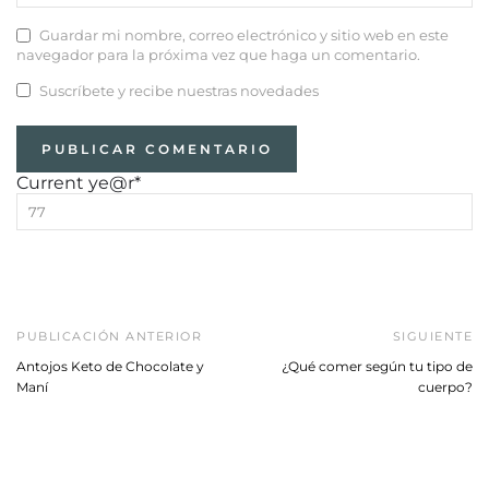
Guardar mi nombre, correo electrónico y sitio web en este
navegador para la próxima vez que haga un comentario.
Suscríbete y recibe nuestras novedades
Current ye
@r
*
PUBLICACIÓN ANTERIOR
SIGUIENTE
Antojos Keto de Chocolate y
¿Qué comer según tu tipo de
Maní
cuerpo?