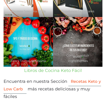
Recetas keto Dia a Día
Ocasiones Especiales
Cómo Sustituir
Tips y Trucos de Cocina
Ingredientes
Libros de Cocina Keto Fácil
Encuentra en nuestra Sección
Recetas Keto y
más recetas deliciosas y muy
Low Carb
fáciles