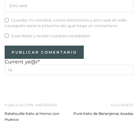
Guardar mi nombre, correo electrónico y sitio web en este
navegador para la próxima vez que haga un comentario.
Suscríbete y recibe nuestras novedades
Current ye
@r
*
PUBLICACIÓN ANTERIOR
SIGUIENTE
Ratatouille Keto al Horno con
Puré Keto de Berenjenas Asadas
Huevos