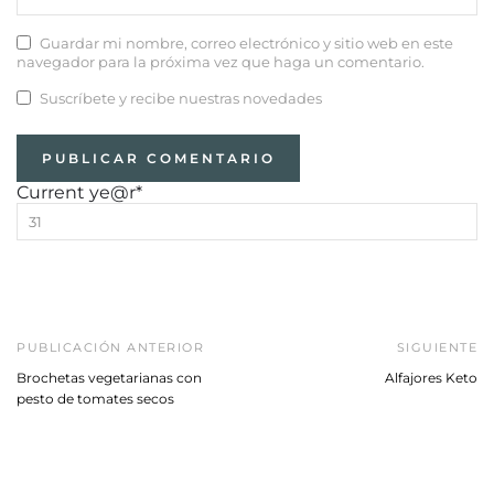
Guardar mi nombre, correo electrónico y sitio web en este
navegador para la próxima vez que haga un comentario.
Suscríbete y recibe nuestras novedades
Current ye
@r
*
PUBLICACIÓN ANTERIOR
SIGUIENTE
Brochetas vegetarianas con
Alfajores Keto
pesto de tomates secos