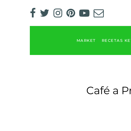
MARKET
RECETAS K
Café a P