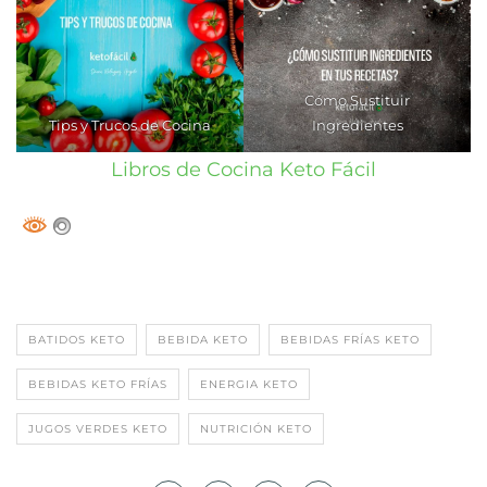
Cómo Sustituir
Tips y Trucos de Cocina
Ingredientes
Libros de Cocina Keto Fácil
BATIDOS KETO
BEBIDA KETO
BEBIDAS FRÍAS KETO
BEBIDAS KETO FRÍAS
ENERGIA KETO
JUGOS VERDES KETO
NUTRICIÓN KETO