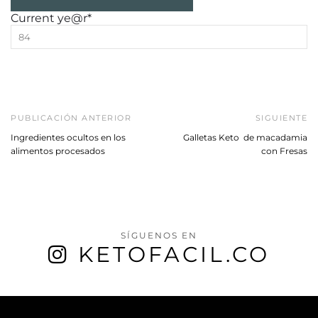
Current ye
@r
*
PUBLICACIÓN ANTERIOR
SIGUIENTE
Ingredientes ocultos en los
Galletas Keto de macadamia
alimentos procesados
con Fresas
SÍGUENOS EN
KETOFACIL.CO