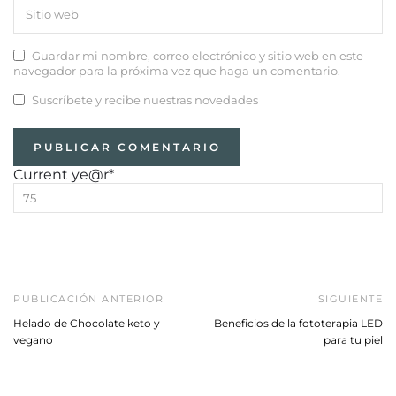
Guardar mi nombre, correo electrónico y sitio web en este
navegador para la próxima vez que haga un comentario.
Suscríbete y recibe nuestras novedades
Current ye
@r
*
PUBLICACIÓN ANTERIOR
SIGUIENTE
Helado de Chocolate keto y
Beneficios de la fototerapia LED
vegano
para tu piel