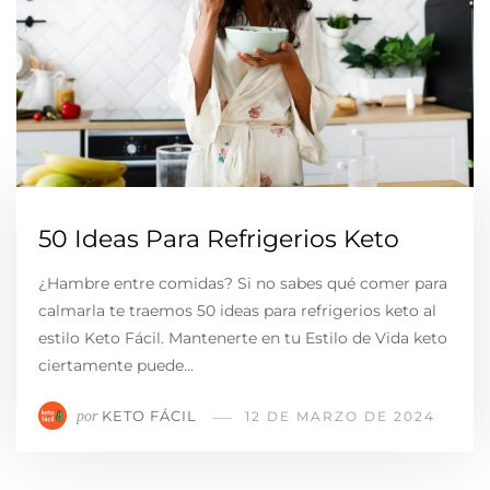
50 Ideas Para Refrigerios Keto
¿Hambre entre comidas? Si no sabes qué comer para
calmarla te traemos 50 ideas para refrigerios keto al
estilo Keto Fácil. Mantenerte en tu Estilo de Vida keto
ciertamente puede…
KETO FÁCIL
por
12 DE MARZO DE 2024