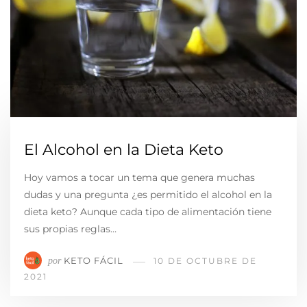
El Alcohol en la Dieta Keto
Hoy vamos a tocar un tema que genera muchas
dudas y una pregunta ¿es permitido el alcohol en la
dieta keto? Aunque cada tipo de alimentación tiene
sus propias reglas…
KETO FÁCIL
por
10 DE OCTUBRE DE
2021