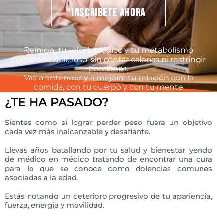
INSCRIBETE AHORA
Reinicia tu reloj biológico y tu metabolismo
comiendo delicioso, sin contar calorías ni restringir
porciones.
Vas a entender y a mejorar tu relación con la
comida, con tu cuerpo y con tu mente
¿TE HA PASADO?
Sientes como si lograr perder peso fuera un objetivo
cada vez más inalcanzable y desafiante.
Llevas años batallando por tu salud y bienestar, yendo
de médico en médico tratando de encontrar una cura
para lo que se conoce como dolencias comunes
asociadas a la edad.
Estás notando un deterioro progresivo de tu apariencia,
fuerza, energía y movilidad.