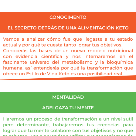
CONOCIMENTO
EL SECRETO DETRÁS DE UNA ALIMENTACIÓN KETO
Vamos a analizar cómo fue que llegaste a tu estado
actual y por qué te cuesta tanto lograr tus objetivos.
Conocerás las bases de un nuevo modelo nutricional
con evidencia científica y nos internaremos en el
fascinante universo del metabolismo y la bioquímica
humana, así entenderás por qué la transformación que
ofrece un Estilo de Vida Keto es una posibilidad real.
MENTALIDAD
ADELGAZA TU MENTE
Haremos un proceso de transformación a un nivel sutil
pero determinante, trabajaremos tus creencias para
lograr que tu mente colabore con tus objetivos y no que