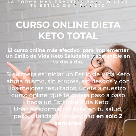
LA FORMA MÁS PRÁCTICA PARA INICIAR
TU ESTILO DE VIDA KETO
CURSO ONLINE DIETA
KETO TOTAL
El curso online más efectivo para implementar
un Estilo de Vida Keto Saludable y sostenible en
tu día a día.
Si tu meta es iniciar un Estilo de Vida Keto
ahora mismo, sin errores, sin riesgos y con
los mejores resultados, únete a nuestro
curso online que te guiará paso a paso
hacia un Estilo de Vida Keto.
Una transformación total en tu salud,
peso, vitalidad y longevidad
en sólo 2
semanas