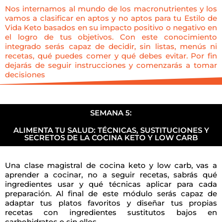
Nos internamos al mundo de los macronutrientes y los
vamos a clasificar en aptos y no aptos para tu Estilo de
Vida Keto basados en su impacto positivo o negativo en
el logro de tus objetivos. Con este conocimiento
integrado serás capaz de decidir, sin listas, menús ni
recetas, qué puedes comer y qué debes evitar. Por fin
dejarás de seguir instrucciones y comenzarás a tomar
decisiones
SEMANA 5:
ALIMENTA TU SALUD: TÉCNICAS, SUSTITUCIONES Y
SECRETOS DE LA COCINA KETO Y LOW CARB
Una clase magistral de cocina keto y low carb, vas a
aprender a cocinar, no a seguir recetas, sabrás qué
ingredientes usar y qué técnicas aplicar para cada
preparación. Al final de este módulo serás capaz de
adaptar tus platos favoritos y diseñar tus propias
recetas con ingredientes sustitutos bajos en
carbohidratos o sin ellos.