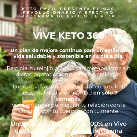
KETO FÁCIL PRESENTA EL MÁS
REVOLUCIONARIO Y EFECTIVO
PROGRAMA DE ESTILO DE VIDA
VIVE KETO 360
Un plan de mejora continua para un estilo de
vida saludable y sostenible en tu día a día.
Reinicia tu reloj biológico y tu metabolismo sin
dietas, agotadoras rutinas de ejercicio, ni
cambios masivos.
Logra una transformación total en tu salud,
peso, vitalidad y longevidad
en sólo 7
semanas.
Vas a entender y a mejorar tu relación con la
comida, con tu cuerpo y con tu mente
Únete a esta experiencia 100% en Vivo
que te guiará paso a paso hacia una