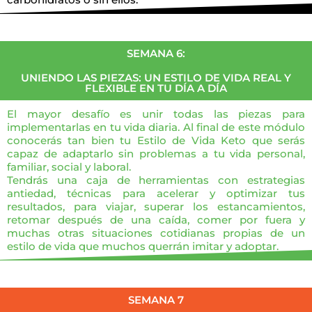
SEMANA 6:
UNIENDO LAS PIEZAS: UN ESTILO DE VIDA REAL Y
FLEXIBLE EN TU DÍA A DÍA
El mayor desafío es unir todas las piezas para
implementarlas en tu vida diaria. Al final de este módulo
conocerás tan bien tu Estilo de Vida Keto que serás
capaz de adaptarlo sin problemas a tu vida personal,
familiar, social y laboral.
Tendrás una caja de herramientas con estrategias
antiedad, técnicas para acelerar y optimizar tus
resultados, para viajar, superar los estancamientos,
retomar después de una caída, comer por fuera y
muchas otras situaciones cotidianas propias de un
estilo de vida que muchos querrán imitar y adoptar.
SEMANA 7